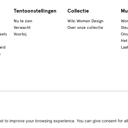
Tentoonstellingen
Collectie
Mu
Nu te zien
Wiki Women Design
Wor
Verwacht
Over onze collectie
Ste
kets
Voorbij
Ons
Het
eid
Laa
n
 to improve your browsing experience. You can give consent for all 