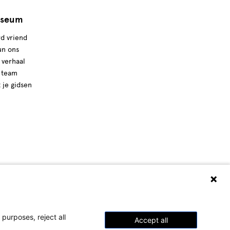
seum
d vriend
un ons
 verhaal
 team
t je gidsen
purposes, reject all
Accept all