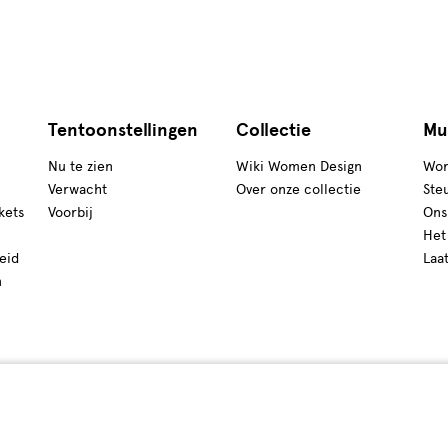
Tentoonstellingen
Collectie
Mu
Nu te zien
Wiki Women Design
Wor
Verwacht
Over onze collectie
Ste
kets
Voorbij
Ons
Het
eid
Laa
n