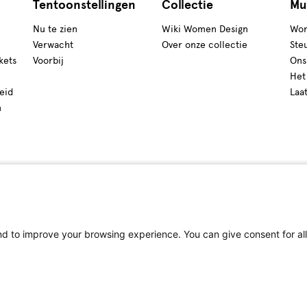
Tentoonstellingen
Collectie
Mu
Nu te zien
Wiki Women Design
Wor
Verwacht
Over onze collectie
Ste
kets
Voorbij
Ons
Het
eid
Laa
n
 to improve your browsing experience. You can give consent for all 